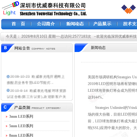
今天是：
2026年8月10日 星期一-总访问:2577183次 --欢迎光临深圳优威泰
新闻动态
2009-10-23 欧威泰光电开通网上
美国市场调研机构Strategies 
旗舰店业务专营LED节能灯...
2010年LED照明市场将有
2010-8-14 欧威泰光电被环球资源
LED球泡替换灯将会成为照明市场
认证合格(第三方认资),,欢迎新客户关
达到44%。
注...
Strategies Unlimit
2010-11-14 公司讨论决定在义乌
场的很大份额，目前LED照明
建立销售窗口和旗舰店...
3mm LED系列
前，LED球泡替换灯将成为最
2011-2-5 欧威泰光电重开阿里巴
5mm LED系列
明(SSL)应用中最大的部分
巴平台,欢迎新老客户关注...
8mm LED系列
2011-4-29 欧威泰光电第一片LED