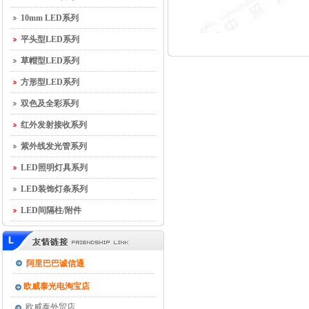
P10单红单元板下线了...
10mm LED系列
2011-11-5 公司成功出货100KK
平头型LED系列
LED植物补光灯珠(蓝(470nm)/红
(630nm)...
草帽型LED系列
2013-5-18 公司在深圳华南城国际
方形型LED系列
电子交易中心建立销售门店...
双色及全彩系列
2021-9-2 产品跟新最新固金机...
红外发射接收系列
紫外线发光管系列
LED照明灯具系列
LED装饰灯条系列
LED间隔柱/附件
阿里巴巴诚信通
欧威泰光电淘宝店
欧威泰外贸店